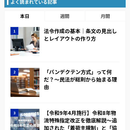
よく読まれている記事
本日
週間
月間
法令作成の基本｜条文の見出し
とレイアウトの作り方
「パンデクテン方式」って何
だ？～民法が総則から始まる理
由
【令和9年4月施行】令和8年物
流特殊指定改正を徹底解説～追
加された「着荷主規制」と「協