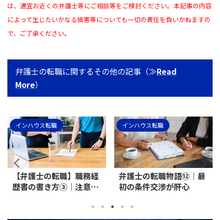
は、適宜お近くの弁護士等にご相談等をご検討ください。本記事の内容
によって生じたいかなる損害等についても一切の責任を負いかねますの
で、ご了承ください。
弁護士の転職に関するその他の記事（≫
Read
More
）
インハウス転職
インハウス転職
【弁護士の転職】職務経
弁護士の転職物語⑫｜最
歴書の書き方③｜注意点
初の条件交渉が肝心
－悪目立ちすることはや
めておこう