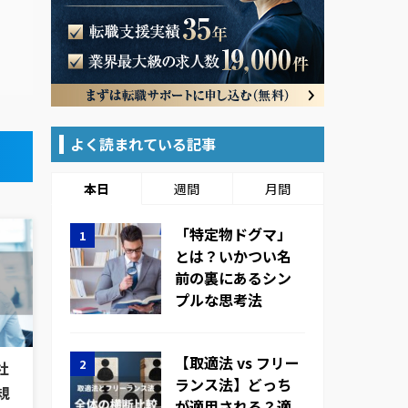
よく読まれている記事
本日
週間
月間
「特定物ドグマ」
とは？いかつい名
前の裏にあるシン
プルな思考法
【取適法 vs フリー
社
ランス法】どっち
規
が適用される？適