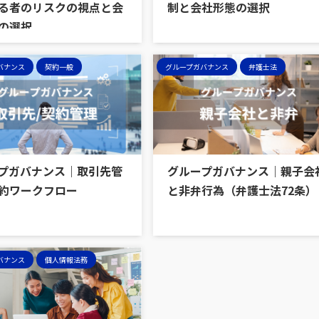
る者のリスクの視点と会
制と会社形態の選択
の選択
バナンス
契約一般
グループガバナンス
弁護士法
プガバナンス｜取引先管
グループガバナンス｜親子会
約ワークフロー
と非弁行為（弁護士法72条）
バナンス
個人情報法務