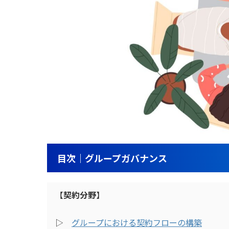
目次｜グループガバナンス
【
契約分野
】
▷
グループにおける契約フローの構築