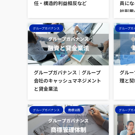
任・構造的利益相反など
員にな
社形態
グループガバナンス
グループガ
グループガバナンス｜グループ
グルー
会社のキャッシュマネジメント
理と契
と貸金業法
グループガバナンス
商標法務
グループガ