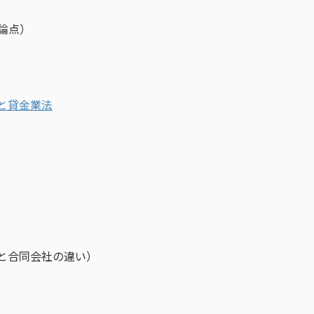
論点）
と貸金業法
と合同会社の違い）