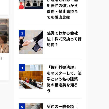
用要件の違いから
義務・禁止事項ま
でを徹底比較
感覚でわかる会社
法｜株式交換って結
局何？
社
「権利外観法理」
をマスターして、法
学という名の建築
物の構造美を知ろ
う
契約の一般条項｜