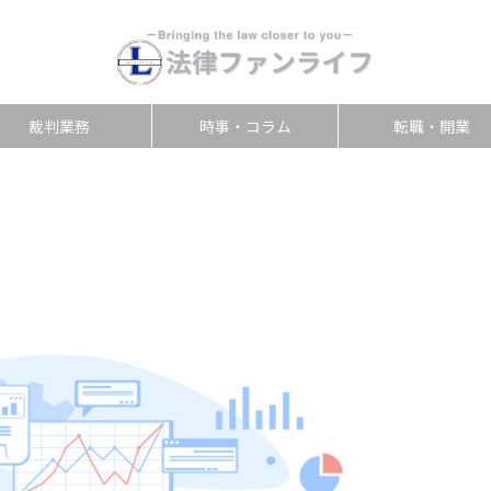
裁判業務
時事・コラム
転職・開業