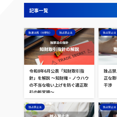
記事一覧
取適法務（分野別）
独占禁止法
独占禁止法
令和8年6月公表「知財取引指
独占禁
針」を解説 ～知財権・ノウハウ
正な取
の不当な吸い上げを防ぐ適正取
干渉
引の新常識～
独占禁止法
独占禁止法