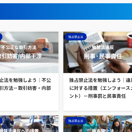
独占禁止法
止法を勉強しよう｜不公
独占禁止法を勉強しよう｜違
引方法－取引妨害・内部
に対する措置（エンフォース
ント）－刑事罰と民事責任
独占禁止法