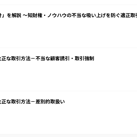
針」を解説 ～知財権・ノウハウの不当な吸い上げを防ぐ適正取
公正な取引方法－不当な顧客誘引・取引強制
公正な取引方法－差別的取扱い