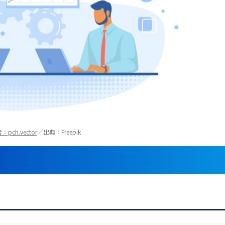
pch.vector
／出典：Freepik