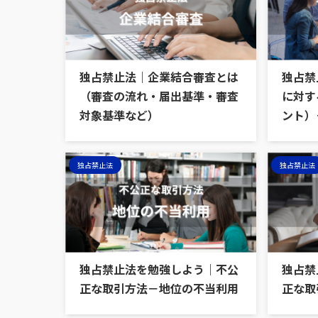
独占禁止法｜企業結合審査とは
独占禁
（審査の流れ・届出基準・審査
に対す
対象基準など）
ント）
独占禁止法
独占禁止法
独占禁止法を勉強しよう｜不公
独占禁
正な取引方法－地位の不当利用
正な取