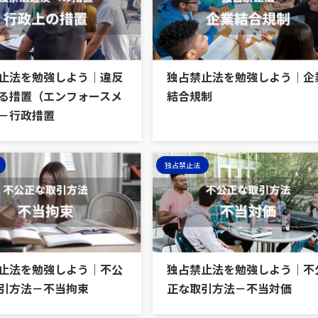
止法を勉強しよう｜違反
独占禁止法を勉強しよう｜企
る措置（エンフォースメ
結合規制
－行政措置
独占禁止法
止法を勉強しよう｜不公
独占禁止法を勉強しよう｜不
引方法－不当拘束
正な取引方法－不当対価