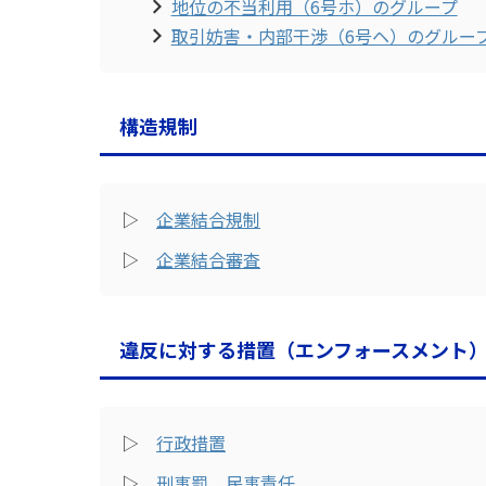
地位の不当利用（6号ホ）のグループ
取引妨害・内部干渉（6号ヘ）のグルー
構造規制
▷
企業結合規制
▷
企業結合審査
違反に対する措置（エンフォースメント
▷
行政措置
▷
刑事罰、民事責任