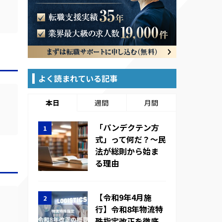
よく読まれている記事
本日
週間
月間
「パンデクテン方
式」って何だ？～民
法が総則から始ま
る理由
【令和9年4月施
行】令和8年物流特
殊指定改正を徹底