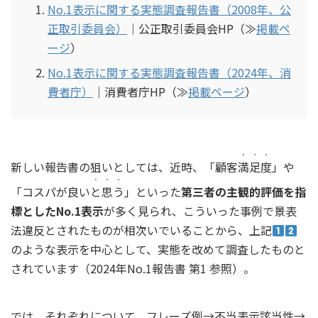
No.1表示に関する実態調査報告書（2008年、公
正取引委員会）
｜公正取引委員会HP（≫
掲載ペ
ージ
）
No.1表示に関する実態調査報告書（2024年、消
費者庁）
｜消費者庁HP（≫
掲載ページ
）
・・・
新しい報告書の狙いとしては、近時、「顧客
満足度
」や
・・・
「コスパが良い
と思う
」といった
第三者の主観的評価を指
標としたNo.1表示
が多く見られ、こういった事例で景表
法違反とされたものが相次いでいることから、上記
のような表示を中心として、実態を改めて調査したものと
されています（2024年No.1報告書 第1 参照）。
では、それぞれについて、フレーズ例→不当表示該当性→