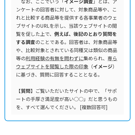
なお、ここでいう「
イメージ調査
」とは、ア
ンケートの回答者に対して、対象商品等や、こ
れと比較する商品等を提供する各事業者のウェ
ブサイトのURLを示し、当該ウェブサイトの閲
覧を促した上で、
例えば、後記のとおり質問を
する調査
のことである。回答者は、対象商品等
や、比較対象とされている同種又は類似の商品
等の
利用経験の有無を問わずに
集められ、
専ら
ウェブサイトを閲覧した際の印象
（
イメージ
）
に基づき、質問に回答することとなる。
【
質問
】ご覧いただいたサイトの中で、「サポ
ートの手厚さ満足度が高い○○」だと思うもの
を、すべて選んでください。 [複数回答可]