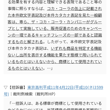
る効果を有する内容と理解できる表現であること等の
事情に照らすならば、
コカ・コーラの缶上に記載され
た本件欧文字表記及び本件カタカナ表記を見た一般顧
客は、専ら、ザ・コカ・コーラ・カンパニーがグルー
プとして実施している、販売促進のためのキャンペー
ンの一環であるキャッチフレーズの一部であると認識
するものと解される
。したがって、本件欧文字表記及
び本件カタカナ表記は、
いずれも商品を特定する機能
ないし出所を表示する機能を果たす態様で用いられて
いるものとはいえないから、商標として使用されてい
るものとはいえない
。…」
▽【控訴審】
東京高判平成11年4月22日(平成10(ネ)3599
号)
｜裁判例検索（裁判所HP）
「…控訴人は、ある標章が商標として使用されている
かどうかについては、当該標章の使用態様を客観的に