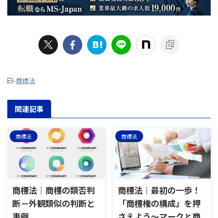
-
商標法
関連記事
商標法
商標法
商標法｜商標の類否判
商標法｜最初の一歩！
断－外観類似の判断と
「商標権の構成」を押
事例
さえよう～マークと商