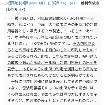
▽
福岡地判昭和46年9月17日(昭和44(ヨ)41)
｜裁判例検索
（裁判所HP）
「…被申請人は、別紙目録記載のA・Bの各段ボール
箱を、右ぶどう「巨峰」の生産者にその出荷用の包装
用容器として販売するため製造しているものであつ
て、本件各段ボール箱に前記認定の如く表示されてい
る「巨峰」、「KYOHO」等の文字は、
その内容物た
るぶどう巨峰を表示する目的のもとに印刷したもの
で
あると認められる。即ち、
これらの文字は、被申請人
の取扱う商品たる段ボール箱（包装用容器）の出所を
表示し、あるいはその出所の判定を混乱させる目的を
もつて表示されたものではない
ことが明らかである。
一般に包装用容器に標章を表示してその在中商品で
はなく、包装用容器そのものの出所を示す場合には、
その側面又は底面、表面であれば隅の方に小さく表示
するなど、内容物の表示と混同されるおそれのないよ