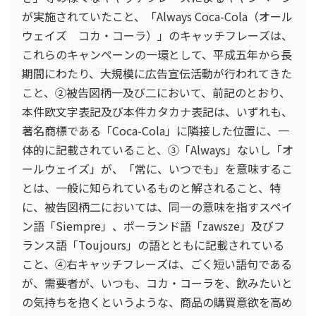
が実施されていたこと、「Always Coca-Cola（オール
ウェイズ コカ・コーラ）」のキャッチフレーズは、
これらのキャンペーンの一環として、平成五年から長
期間にわたり、大規模に広告宣伝活動が行われてきた
こと、②被告図柄一及び二において、前記のとおり、
本件欧文字表記及び本件カタカナ表記は、いずれも、
著名商標である「Coca-Cola」に隣接した位置に、一
体的に記載されていること、③「Always」ないし「オ
ールウェイズ」が、「常に、いつでも」を意味するこ
とは、一般に知られているものと解されること、特
に、被告図柄二においては、同一の意味を指すスペイ
ン語「Siempre」、ポーランド語「zawsze」及びフ
ランス語「Toujours」の語とともに記載されている
こと、④右キャッチフレーズは、ごく短い語句である
が、需要者が、いつも、コカ・コーラを、飲みたいと
の気持ちを抱くというような、商品の購買意欲を高め