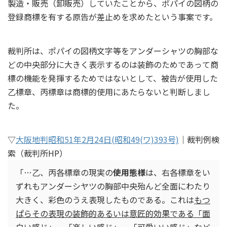
製造・販売（卸販売）していたことから、ポパイの図柄の
登録商標を有する原告が差止めを求めたという事案です。
裁判所は、ポパイの図柄文字等をアンダーシャツの胸部な
どの中央部分に大きく表示するのは装飾のためであって商
標の機能を発揮するためではないとして、被告が使用した
乙標章、丙標章は商標的使用にあたらないと判断しまし
た。
▽
大阪地判昭和51年2月24日(昭和49(ワ)393号)
｜裁判例検
索（裁判所HP）
「…乙、丙各標章の現実の
使用態様
は、右各標章をい
ずれもアンダーシヤツの胸部中央殆んど全面にわたり
大きく、彩色のうえ表現したものである。これは
もつ
ぱらその表現の装飾的あるいは意匠的効果である「面