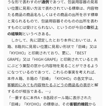
うな形で表わすのが
通例
であつて、包装用容器の見易
い位置に見易い方法で表わされている標章は、内容物
たる商品の商品名もしくはその商品の出所を示す標章
と見られるもので、包装用容器そのものの出所を表わ
すものとは受けとられない、というのが今日の
取引上
の経験則
というべきある。
しかして、先に認定したとおり本件においては、A
箱、B箱共に見易い位置に見易い形状で「巨峰」又は
「KYOHO」と印刷されており、更に、「BEST
GRAPE」又は「HIGH GRAPE」と印刷されていると共
にぶどう葉型の窓から内容物を見ることができるよう
になつているのであつて、これらの事実を考えれば、
本件Ａ箱、Ｂ箱の「巨峰」「KYOHO」の各文字は、
客観的にみても内容物たるぶどうの商品名の表示
と解
するのが相当である。…」
「…要するに本件A・B各段ボール箱に表示された
「巨峰」「KYOHO」の標章は、その
客観的機能
から