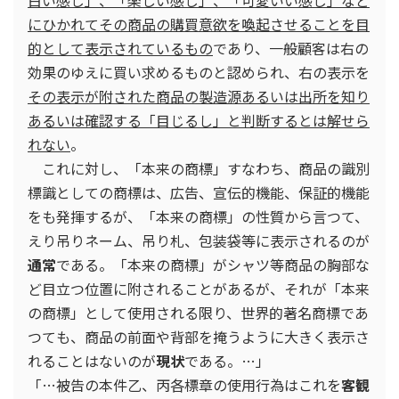
白い感じ」、「楽しい感じ」、「可愛いい感じ」など
にひかれてその商品の購買意欲を喚起させることを目
的として表示されているもの
であり、一般顧客は右の
効果のゆえに買い求めるものと認められ、右の表示を
その表示が附された商品の製造源あるいは出所を知り
あるいは確認する「目じるし」と判断するとは解せら
れない
。
これに対し、「本来の商標」すなわち、商品の識別
標識としての商標は、広告、宣伝的機能、保証的機能
をも発揮するが、「本来の商標」の性質から言つて、
えり吊りネーム、吊り札、包装袋等に表示されるのが
通常
である。「本来の商標」がシャツ等商品の胸部な
ど目立つ位置に附されることがあるが、それが「本来
の商標」として使用される限り、世界的著名商標であ
つても、商品の前面や背部を掩うように大きく表示さ
れることはないのが
現状
である。…」
「…被告の本件乙、丙各標章の使用行為はこれを
客観