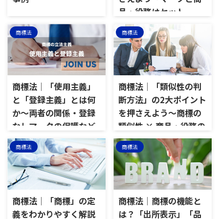
品・役務はセット
商標法
商標法
商標法｜「使用主義」
商標法｜「類似性の判
と「登録主義」とは何
断方法」の2大ポイント
か～両者の関係・登録
を押さえよう～商標の
なしマークの保護など
類似性 × 商品・役務の
類似性
商標法
商標法
商標法｜「商標」の定
商標法｜商標の機能と
義をわかりやすく解説
は？「出所表示」「品