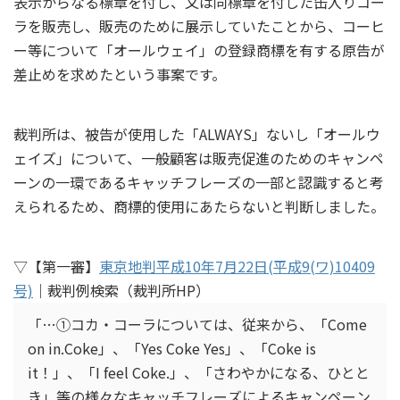
表示からなる標章を付し、又は同標章を付した缶入りコー
ラを販売し、販売のために展示していたことから、コーヒ
ー等について「オールウェイ」の登録商標を有する原告が
差止めを求めたという事案です。
裁判所は、被告が使用した「ALWAYS」ないし「オールウ
ェイズ」について、一般顧客は販売促進のためのキャンペ
ーンの一環であるキャッチフレーズの一部と認識すると考
えられるため、商標的使用にあたらないと判断しました。
▽【第一審】
東京地判平成10年7月22日(平成9(ワ)10409
号)
｜裁判例検索（裁判所HP）
「…①コカ・コーラについては、従来から、「Come
on in.Coke」、「Yes Coke Yes」、「Coke is
it！」、「I feel Coke.」、「さわやかになる、ひとと
き」等の様々なキャッチフレーズによるキャンペーン