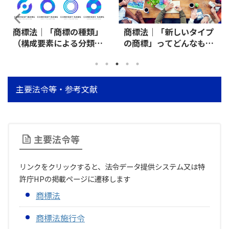
商標法｜「商標の種類」
商標法｜「新しいタイプ
（構成要素による分類）
の商標」ってどんなも
をわかりやすく解説
の？～色彩商標・音商
標・店舗内装の保護など
主要法令等・参考文献
主要法令等
リンクをクリックすると、法令データ提供システム又は特
許庁HPの掲載ページに遷移します
商標法
商標法施行令