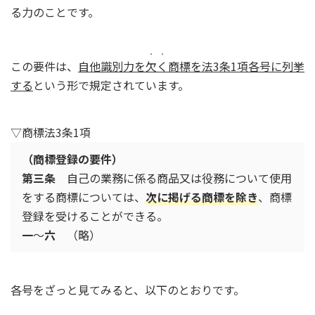
る力のことです。
・・
この要件は、
自他識別力を
欠く
商標を法3条1項各号に列挙
する
という形で規定されています。
▽商標法3条1項
（商標登録の要件）
第三条
自己の業務に係る商品又は役務について使用
をする商標については、
次に掲げる商標を除き
、商標
登録を受けることができる。
一
～
六
（略）
各号をざっと見てみると、以下のとおりです。