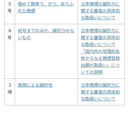
5
極めて簡単で、かつ、ありふ
立体商標の識別力に
号
れた商標
関する審査の具体的
な取扱いについて
6
前号までのほか、識別力のな
立体商標の識別力に
号
いもの
関する審査の具体的
な取扱いについて
「国内外の地理的名
称からなる商標登録
出願の取扱い」につ
いての説明
2
使用による識別性
立体商標の識別力に
項
関する審査の具体的
な取扱いについて