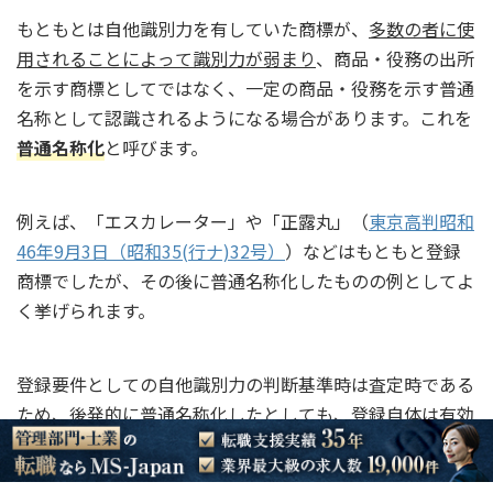
もともとは自他識別力を有していた商標が、
多数の者に使
用されることによって識別力が弱まり
、商品・役務の出所
を示す商標としてではなく、一定の商品・役務を示す普通
名称として認識されるようになる場合があります。これを
普通名称化
と呼びます。
例えば、「エスカレーター」や「正露丸」（
東京高判昭和
46年9月3日（昭和35(行ナ)32号）
）などはもともと登録
商標でしたが、その後に普通名称化したものの例としてよ
く挙げられます。
登録要件としての自他識別力の判断基準時は査定時である
ため、後発的に普通名称化したとしても、登録自体は有効
です（
無効審判（46条）の理由にならない
）。