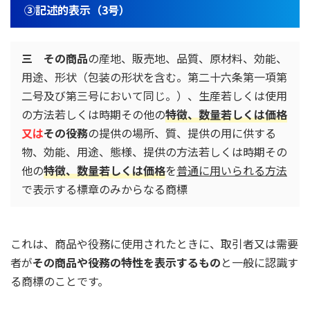
③記述的表示（3号）
三
その商品
の産地、販売地、品質、原材料、効能、
用途、形状（包装の形状を含む。第二十六条第一項第
二号及び第三号において同じ。）、生産若しくは使用
の方法若しくは時期その他の
特徴、数量若しくは価格
又は
その役務
の提供の場所、質、提供の用に供する
物、効能、用途、態様、提供の方法若しくは時期その
他の
特徴、数量若しくは価格
を
普通に用いられる方法
で表示する標章のみからなる商標
これは、商品や役務に使用されたときに、取引者又は需要
者が
その商品や役務の特性を表示するもの
と一般に認識す
る商標のことです。