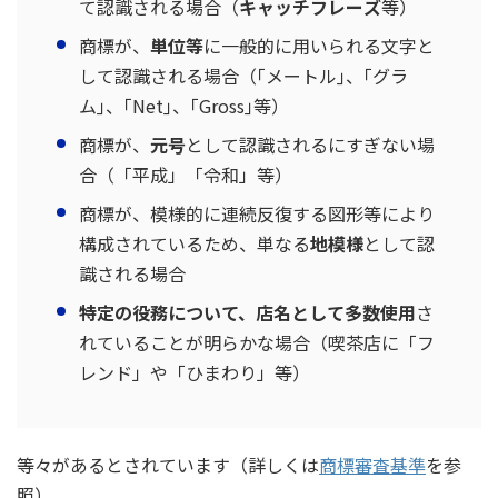
て認識される場合（
キャッチフレーズ
等）
商標が、
単位等
に一般的に用いられる文字と
して認識される場合（｢メートル｣、｢グラ
ム｣、｢Net｣、｢Gross｣等）
商標が、
元号
として認識されるにすぎない場
合（「平成」「令和」等）
商標が、模様的に連続反復する図形等により
構成されているため、単なる
地模様
として認
識される場合
特定の役務について、店名として多数使用
さ
れていることが明らかな場合（喫茶店に「フ
レンド」や「ひまわり」等）
等々があるとされています（詳しくは
商標審査基準
を参
照）。