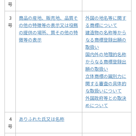
号
3
商品の産地、販売地、品質そ
外国の地名等に関す
号
の他の特徴等の表示又は役務
る商標について
の提供の場所、質その他の特
建造物の名称等から
徴等の表示
なる商標登録出願の
取扱い
国内外の地理的名称
からなる商標登録出
願の取扱い
立体商標の識別力に
関する審査の具体的
な取扱いについて
外国政府等との取決
めについて
4
ありふれた氏又は名称
号