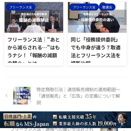
フリーランス法
フリーランス法
取適法
フリーランス法｜"あと
同じ「役務提供委託」
から減らされる…"はも
でも中身が違う？取適
うナシ！「報酬の減額
法とフリーランス法を
の禁止」とは
横断比較
特定商取引法｜通信販売規制の適用範囲～
「通信販売」と「広告」の定義について解
説
フリーランス法｜通報への腹いせは許され