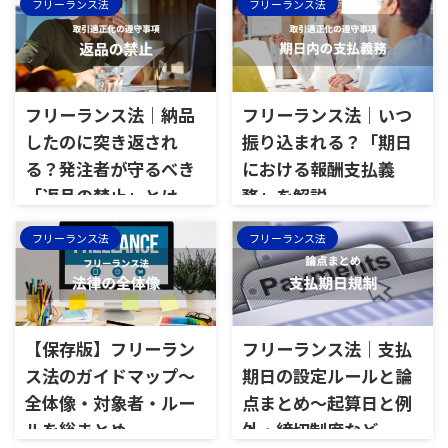
フリーランス法
フリーランス法
フリーランス法｜納品
フリーランス法｜いつ
したのに突き返され
振り込まれる？「期日
る？発注者が守るべき
における報酬支払義
「返品の禁止」とは
務」を解説
フリーランス法
フリーランス法
【保存版】フリーラン
フリーランス法｜支払
ス法のガイドマップ～
期日の設定ルールと論
全体像・対象者・ルー
点まとめ～起算日と例
ルを総まとめ
外・締切制度など