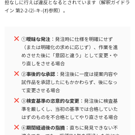
担なしに行えば違反となるとされています（解釈ガイドラ
イン 第2-2-⑵-キ-(ｵ)参照）。
①
曖昧な発注
：発注時に仕様を明確にせず
（または明確化の求めに応じず）、作業を進
めさせた後に「意図と違う」として変更・や
り直しをさせる場合
②
事後的な承認
：発注後に一度は提案内容や
試作品を承認したにもかかわらず、後になっ
て変更させる場合
③
検査基準の恣意的な変更
：発注後に検査基
準を厳しくし、当初の基準では合格していた
はずのものを不合格としてやり直させる場合
④
期間経過後の指摘
：直ちに発見できない不