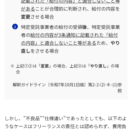
記載された「給付の内容」と適合しないこと等
がある
ことが合理的に判断され、給付の内容を
変更
させる場合
特定受託事業者の給付の受領
後
、特定受託事業
者の
給付の内容が3条通知に記載された「給付
の内容」と適合しないこと等がある
ため、
やり
直し
をさせる場合
上記①②は「
変更
」の場合、上記③は「
やり直し
」の場
合
解釈ガイドライン〔令和7年10月1日版〕第2-2-⑵-キ-(ｴ)参
照
しかし、”不良品””仕様違い”であったとしても、以下のよ
うなケースはフリーランスの責任とは認められず、費用負