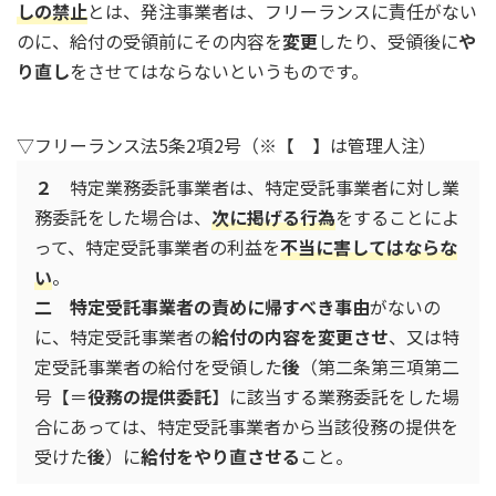
しの禁止
とは、発注事業者は、フリーランスに責任がない
のに、給付の受領前にその内容を
変更
したり、受領後に
や
り直し
をさせてはならないというものです。
▽フリーランス法5条2項2号（※【 】は管理人注）
２
特定業務委託事業者は、特定受託事業者に対し業
務委託をした場合は、
次に掲げる行為
をすることによ
って、特定受託事業者の利益を
不当に害してはならな
い
。
二
特定受託事業者の責めに帰すべき事由
がないの
に、特定受託事業者の
給付の内容を変更させ
、又は特
定受託事業者の給付を受領した
後
（第二条第三項第二
号【＝
役務の提供委託
】に該当する業務委託をした場
合にあっては、特定受託事業者から当該役務の提供を
受けた
後
）に
給付をやり直させる
こと。