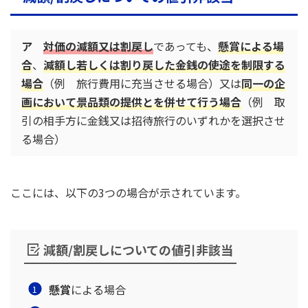
ア
対価の減額又は割戻し
であっても、
懸賞による場
合
、
減額し若しくは割り戻した金銭の使途を制限する
場合
（例 旅行費用に充当させる場合）又は
同一の企
画において景品類の提供とを併せて行う場合
（例 取
引の相手方に金銭又は招待旅行のいずれかを選択させ
る場合）
ここには、以下の3つの場合が示されています。
減額/割戻しについての値引非該当
懸賞
による場合