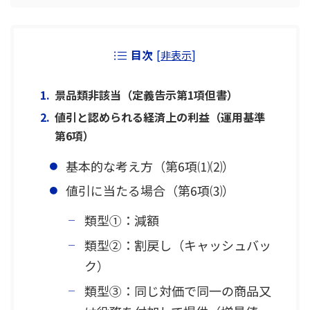
目次
[
非表示
]
景品類非該当（定義告示第1項但書）
値引と認められる経済上の利益（運用基準
第6項）
基本的な考え方（第6項⑴⑵）
値引に当たる場合（第6項⑶）
類型①：減額
類型②：割戻し（キャッシュバッ
ク）
類型③：同じ対価で同一の商品又