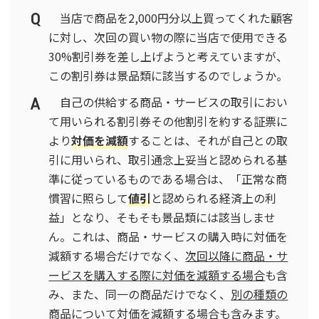
当店で商品を2,000円分以上買ってくれた顧客
に対し、次回の買い物の際に当店で使用できる
30%割引券を差し上げようと考えていますが、
この割引券は景品類に該当するのでしょうか。
自己の供給する商品・サービスの取引におい
て用いられる割引券その他割引を約する証票に
より
対価を減額
することは、それが自己との取
引に用いられ、取引通念上妥当と認められる基
準に従っているものである場合は、「正常な商
慣習に照らして
値引
と認められる経済上の利
益」となり、そもそも景品類には該当しませ
ん。これは、商品・サービスの購入時に対価を
減額する場合だけでなく、
次回以降に商品・サ
ービスを購入する際に対価を減額する場合
も含
み、また、同一の商品だけでなく、
別の種類の
商品について対価を減額する場合
も含みます。