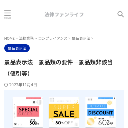
HOME
>
法務業務
>
コンプライアンス
>
景品表示法
>
景品表示法
景品表示法｜景品類の要件－景品類非該当
（値引等）
2022年11月4日