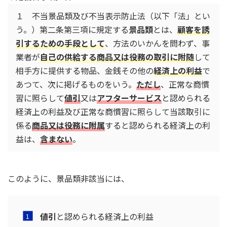
１ 不当景品類及び不当表示防止法（以下「法」とい
う。）第二条第三項に規定する
景品類
とは、
顧客を誘
引するための手段として
、方法のいかんを問わず、事
業者が
自己の供給する商品又は役務の取引に附随
して
相手方に提供する物品、金銭その他の
経済上の利益
で
あつて、次に掲げるものをいう。
ただし
、正常な商慣
習に照らして
値引
又は
アフターサービス
と認められる
経済上の利益及び正常な商慣習に照らして当該取引に
係る
商品又は役務に附属
すると認められる経済上の利
益は、
含まない
。
このように、景品類非該当には、
値引
と認められる経済上の利益