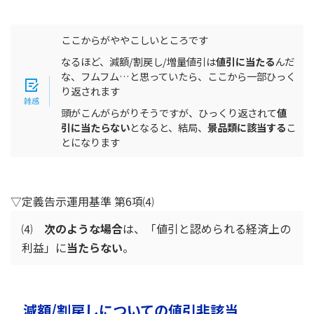
ここからがややこしいところです
なるほど、減額/割戻し/増量値引は
値引に当たる
んだ
な、フムフム…と思っていたら、ここから一部ひっく
り返されます
頭がこんがらがりそうですが、ひっくり返されて
値
引に当たらない
となると、結局、
景品類に該当する
こ
とになります
▽定義告示運用基準 第6項⑷
⑷
次のような場合
は、「値引と認められる経済上の
利益」に
当たらない
。
減額/割戻しについての値引非該当