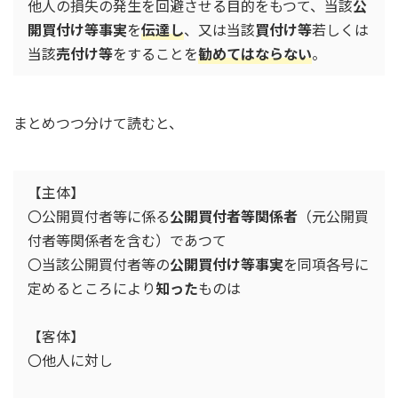
他人の損失の発生を回避させる目的をもつて、当該
公
開買付け等事実
を
伝達し
、又は当該
買付け等
若しくは
当該
売付け等
をすることを
勧めてはならない
。
まとめつつ分けて読むと、
【主体】
〇公開買付者等に係る
公開買付者等関係者
（元公開買
付者等関係者を含む）であつて
〇当該公開買付者等の
公開買付け等事実
を同項各号に
定めるところにより
知った
ものは
【客体】
〇他人に対し