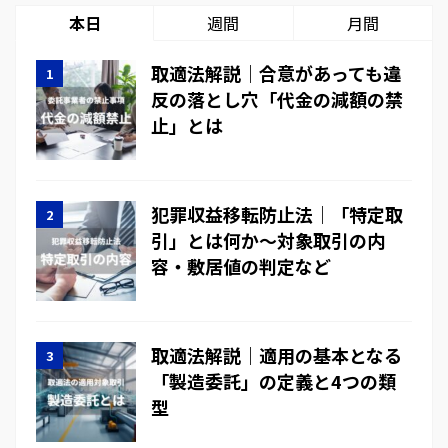
本日
週間
月間
取適法解説｜合意があっても違
反の落とし穴「代金の減額の禁
止」とは
犯罪収益移転防止法｜「特定取
引」とは何か～対象取引の内
容・敷居値の判定など
取適法解説｜適用の基本となる
「製造委託」の定義と4つの類
型