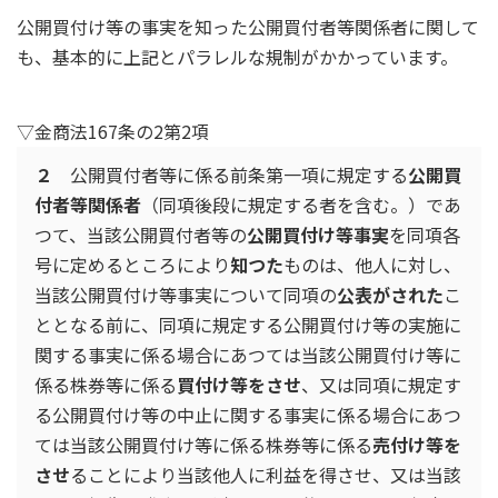
公開買付け等の事実を知った公開買付者等関係者に関して
も、基本的に上記とパラレルな規制がかかっています。
▽金商法167条の2第2項
２
公開買付者等に係る前条第一項に規定する
公開買
付者等関係者
（同項後段に規定する者を含む。）であ
つて、当該公開買付者等の
公開買付け等事実
を同項各
号に定めるところにより
知つた
ものは、他人に対し、
当該公開買付け等事実について同項の
公表がされた
こ
ととなる前に、同項に規定する公開買付け等の実施に
関する事実に係る場合にあつては当該公開買付け等に
係る株券等に係る
買付け等をさせ
、又は同項に規定す
る公開買付け等の中止に関する事実に係る場合にあつ
ては当該公開買付け等に係る株券等に係る
売付け等を
させ
ることにより当該他人に利益を得させ、又は当該