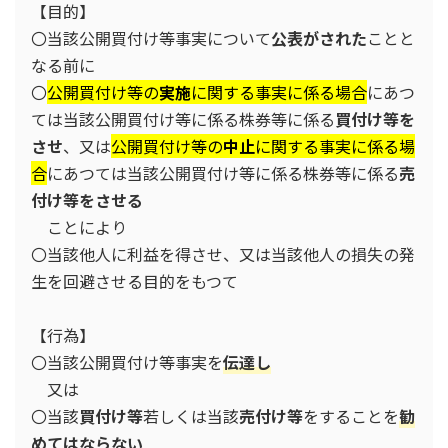
【目的】
〇当該公開買付け等事実について
公表がされた
ことと
なる前に
〇
公開買付け等の
実施
に関する事実に係る場合
にあつ
ては当該公開買付け等に係る株券等に係る
買付け等を
させ
、又は
公開買付け等の
中止
に関する事実に係る場
合
にあつては当該公開買付け等に係る株券等に係る
売
付け等をさせる
ことにより
〇当該他人に利益を得させ、又は当該他人の損失の発
生を回避させる目的をもつて
【行為】
〇当該公開買付け等事実を
伝達し
又は
〇当該
買付け等
若しくは当該
売付け等
をすることを
勧
めてはならない