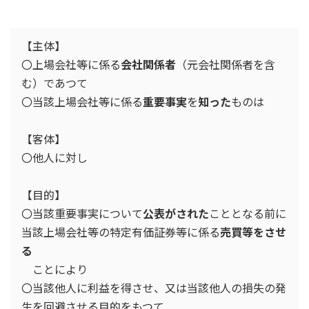
【主体】
〇上場会社等に係る
会社関係者
（元会社関係者を含
む）であつて
〇当該上場会社等に係る
重要事実
を
知った
ものは
【客体】
〇他人に対し
【目的】
〇当該重要事実について
公表がされた
こととなる前に
当該上場会社等の特定有価証券等に係る
売買等をさせ
る
ことにより
〇当該他人に利益を得させ、又は当該他人の損失の発
生を回避させる目的をもつて