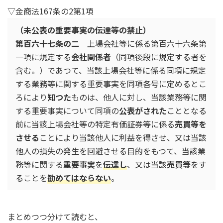
▽金商法167条の2第1項
（未公表の重要事実の伝達等の禁止）
第百六十七条の二
上場会社等に係る第百六十六条第
一項に規定する
会社関係者
（同項後段に規定する者を
含む。）であつて、当該上場会社等に係る同項に規定
する業務等に関する重要事実を同項各号に定めるとこ
ろにより
知つた
ものは、他人に対し、当該業務等に関
する重要事実について同項の
公表がされた
こととなる
前に当該上場会社等の特定有価証券等に係る
売買等を
させる
ことにより当該他人に利益を得させ、又は当該
他人の損失の発生を回避させる目的をもつて、当該業
務等に関する
重要事実
を
伝達し
、又は当該
売買等
をす
ることを
勧めてはならない
。
まとめつつ分けて読むと、