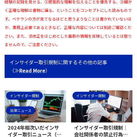
経験の記録を見せる、②感覚的な理解を伝えることを優先する、③細か
く正確な理解は書物に譲る、ということをコンセプトにした読みもので
す。ベテランの方が見てなるほどと思うようなことは書かれていないほ
か、業務上必要であるときなど、正確な内容については別途ご確認くだ
さい。また、法改正をはじめとした最新の情報を反映しているとは限り
ませんので、ご注意ください。
インサイダー取引規制に関するその他の記事
（≫
Read More
）
インサイダー規制
インサイダー規制
法律ニュース
2024年相次いだインサ
インサイダー取引規制｜
イダー取引ニュース（取
会社関係者の禁止行為に