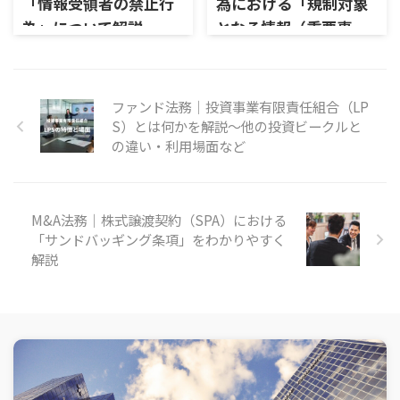
「情報受領者の禁止行
為における「規制対象
為」について解説
となる情報（重要事
実）」とは？～決定・
発生事実と決算など
ファンド法務｜投資事業有限責任組合（LP
S）とは何かを解説～他の投資ビークルと
の違い・利用場面など
M&A法務｜株式譲渡契約（SPA）における
「サンドバッギング条項」をわかりやすく
解説