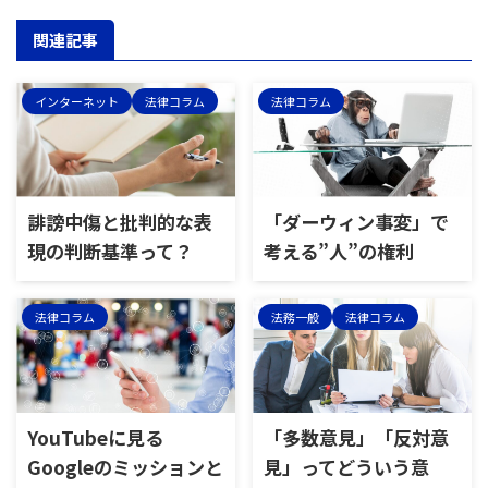
関連記事
インターネット
法律コラム
法律コラム
誹謗中傷と批判的な表
「ダーウィン事変」で
現の判断基準って？
考える”人”の権利
法律コラム
法務一般
法律コラム
YouTubeに見る
「多数意見」「反対意
Googleのミッションと
見」ってどういう意