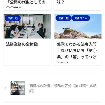
「公開の代償としての
味？
○○付与」
法務一般
法務一般
法律コラム
法務業務の全体像
感覚でわかる法令入門
｜なぜいちいち「第○
条」の「第」ってつけ
るの？
商標権の取得｜役務の区分（第41類～第45
類）