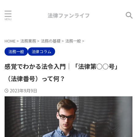
HOME
>
法務業務
>
法務の基礎
>
法務一般
>
法務一般
法律コラム
感覚でわかる法令入門｜「法律第○○号」
（法律番号）って何？
2023年9月9日