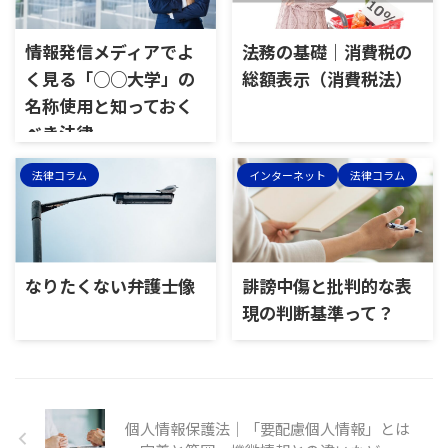
情報発信メディアでよ
法務の基礎｜消費税の
く見る「○○大学」の
総額表示（消費税法）
名称使用と知っておく
べき法律
法律コラム
インターネット
法律コラム
なりたくない弁護士像
誹謗中傷と批判的な表
現の判断基準って？
個人情報保護法｜「要配慮個人情報」とは