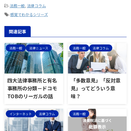
-
法務一般
,
法律コラム
-
感覚でわかるシリーズ
関連記事
法務一般
法律ニュース
法務一般
法律コラム
四大法律事務所と有名
「多数意見」「反対意
事務所の分類－ドコモ
見」ってどういう意
TOBのリーガルの話
味？
インターネット
法律コラム
法務一般