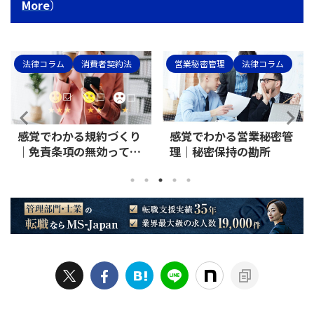
More
）
法律コラム
消費者契約法
営業秘密管理
法律コラム
感覚でわかる規約づくり
感覚でわかる営業秘密管
｜免責条項の無効って結
理｜秘密保持の勘所
局どうなってるの？