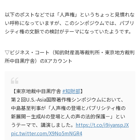
以下のポストなどでは「人声権」というちょっと見慣れな
い呼称になっていますが、このシンポジウムでは、パブリ
シティ権の文脈での検討がテーマになっていたようです。
▽ビジネス・コート（知的財産高等裁判所・東京地方裁判
所中目黒庁舎）のXアカウント
【東京地裁中目黒庁舎
#知財部
】
第２回U.S.-Asia国際著作権シンポジウムにおいて、
中島基至判事が「人声権の登場とパブリシティ権の
新展開－生成AIの登場と人の声の法的保護－」とい
うテーマで、講演しました。
https://t.co/i9iyanspJX
pic.twitter.com/X9No5mNGR4