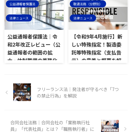
公益通報者保護法
取適法務（分野別）
法律ニュース
法律ニュース
公益通報者保護法｜令
【令和9年4月施行】新
和2年改正レビュー（公
しい特殊指定！製造委
益通報者の範囲の拡
託等特殊指定（支払告
大・体制整備の義務化
示）の意義と概要を解
など）
説
フリーランス法｜発注者が守るべき「7つ
の禁止行為」を解説
合同会社法務｜合同会社の「業務執行社
員」「代表社員」とは？「職務執行者」に