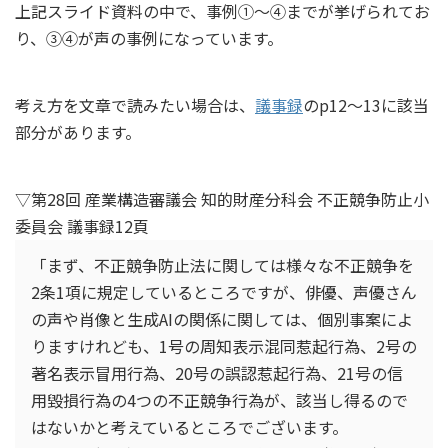
上記スライド資料の中で、事例①～④までが挙げられてお
り、③④が声の事例になっています。
考え方を文章で読みたい場合は、
議事録
のp12～13に該当
部分があります。
▽第28回 産業構造審議会 知的財産分科会 不正競争防止小
委員会 議事録12頁
「まず、不正競争防止法に関しては様々な不正競争を
2条1項に規定しているところですが、俳優、声優さん
の声や肖像と生成AIの関係に関しては、個別事案によ
りますけれども、1号の周知表示混同惹起行為、2号の
著名表示冒用行為、20号の誤認惹起行為、21号の信
用毀損行為の4つの不正競争行為が、該当し得るので
はないかと考えているところでございます。