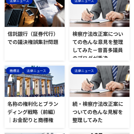
法律ニュース
法律ニュース
信託銀行（証券代行）
検察庁法改正案につい
での議決権誤集計問題
ての色んな意見を整理
してみた－音喜多議員
のブログが秀逸
商標法
法律ニュース
法律ニュース
名称の権利化とブラン
続・検察庁法改正案に
ディング戦略（前編）
ついての色んな見解を
｜お金配りと商標権
整理してみた