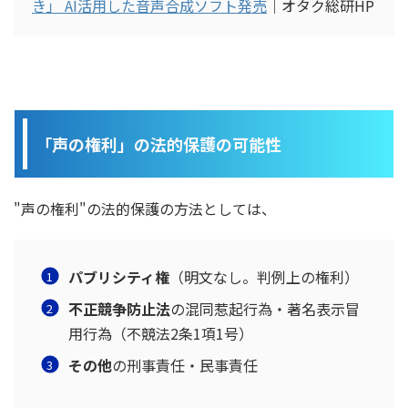
き」 AI活用した音声合成ソフト発売
｜オタク総研HP
「声の権利」の法的保護の可能性
"声の権利"の法的保護の方法としては、
パブリシティ権
（明文なし。判例上の権利）
不正競争防止法
の混同惹起行為・著名表示冒
用行為（不競法2条1項1号）
その他
の刑事責任・民事責任