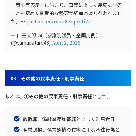
「商品等表示」に当たり、事案によって違反になる
ことを認めた画期的な整理が経産省より行われまし
た。…
pic.twitter.com/0Oaqo31iWC
— 山田太郎 ⋈（参議院議員・全国比例）
(@yamadataro43)
April 2, 2025
03｜その他の民事責任・刑事責任
あとは、
③その他の民事責任・刑事責任
として、
詐欺罪
、
偽計業務妨害罪
といった刑事責任
名誉毀損、名誉感情の侵害による
不法行為
と