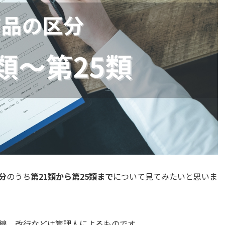
分
のうち
第21類から第25類まで
について見てみたいと思いま
線、改行などは管理人によるものです。