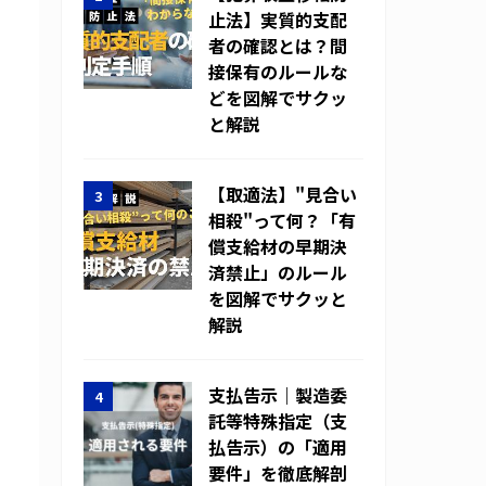
止法】実質的支配
者の確認とは？間
接保有のルールな
どを図解でサクッ
と解説
【取適法】"見合い
相殺"って何？「有
償支給材の早期決
済禁止」のルール
を図解でサクッと
解説
支払告示｜製造委
託等特殊指定（支
払告示）の「適用
要件」を徹底解剖