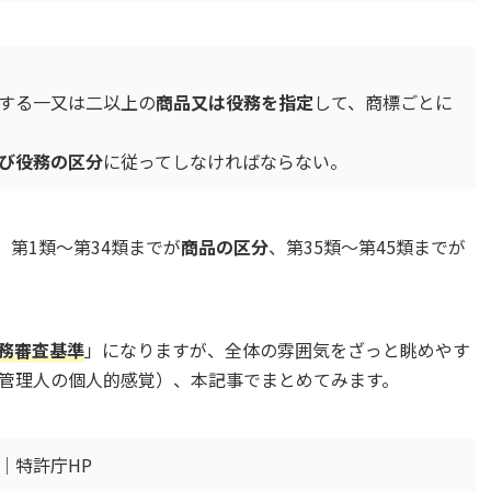
する一又は二以上の
商品又は役務を指定
して、商標ごとに
び役務の区分
に従ってしなければならない。
、第1類～第34類までが
商品の区分
、第35類～第45類までが
務審査基準
」になりますが、全体の雰囲気をざっと眺めやす
管理人の個人的感覚）、本記事でまとめてみます。
｜特許庁HP