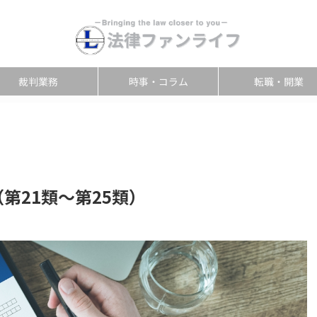
裁判業務
時事・コラム
転職・開業
第21類～第25類）