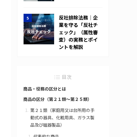
反社排除法務｜企
業を守る「反社チ
ェック」（属性審
査）の実務とポイ
ントを解説
目次
商品・役務の区分とは
商品の区分（第２１類～第２５類）
第２１類（家庭用又は台所用の手
動式の器具、化粧用具、ガラス製
品及び磁器製品）
代表的な商品