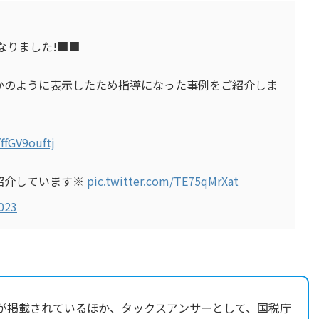
なりました!■■
かのように表示したため指導になった事例をご紹介しま
/ffGV9ouftj
紹介しています※
pic.twitter.com/TE75qMrXat
2023
が掲載されているほか、タックスアンサーとして、国税庁