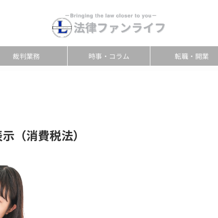
裁判業務
時事・コラム
転職・開業
表示（消費税法）