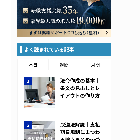
よく読まれている記事
本日
週間
月間
法令作成の基本｜
条文の見出しとレ
イアウトの作り方
取適法解説｜支払
期日規制にまつわ
る論点まとめ～受