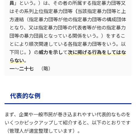
員
」という。）は、その者の所属する指定暴力団等又
はその系列上位指定暴力団等
（
当該指定暴力団等と上
方連結（指定暴力団等が他の指定暴力団等の構成団体
となり、又は指定暴力団等の代表者等が他の指定暴力
団等の暴力団員となっている関係をいう。）をするこ
とにより順次関連している各指定暴力団等をいう。以
下同じ。
）
の
威力を示し
て
次に掲げる行為をしてはな
らない
。
一
～
二十七
（略）
代表的な例
まず、企業や一般市民が巻き込まれやすい代表的なものを
いくつかピックアップして紹介すると、以下のとおりです
（管理人が適宜整理しています）。