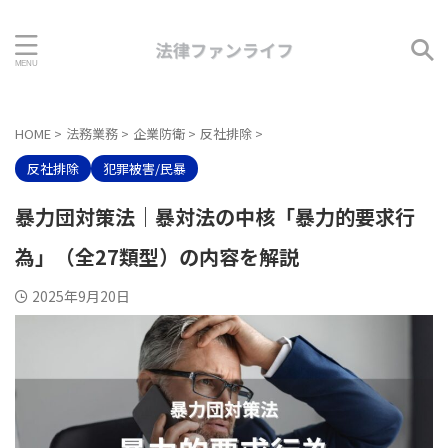
HOME
>
法務業務
>
企業防衛
>
反社排除
>
反社排除
犯罪被害/民暴
暴力団対策法｜暴対法の中核「暴力的要求行
為」（全27類型）の内容を解説
2025年9月20日