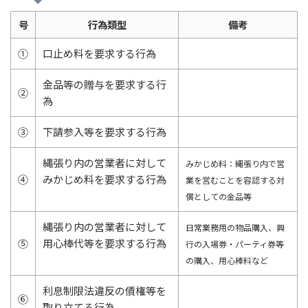
号
行為類型
備考
①
口止め料を要求する行為
金品等の贈与を要求する行
②
為
③
下請参入等を要求する行為
縄張り内の営業者に対して
みかじめ料：縄張り内で営
④
みかじめ料を要求する行為
業を営むことを容認する対
償としての金品等
縄張り内の営業者に対して
日常業務用の物品購入、興
⑤
用心棒代等を要求する行為
行の入場券・パーティ券等
の購入、用心棒料など
利息制限法違反の債権等を
⑥
取り立てる行為