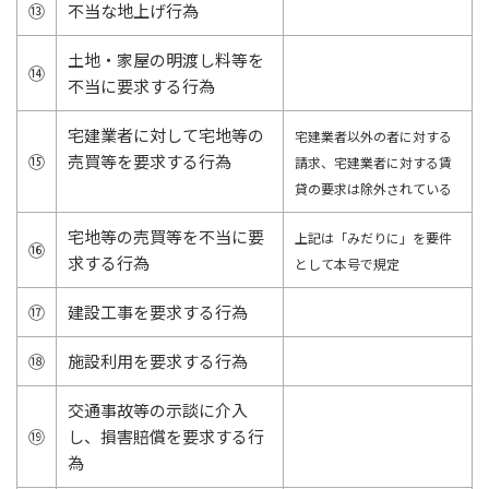
⑬
不当な地上げ行為
土地・家屋の明渡し料等を
⑭
不当に要求する行為
宅建業者に対して宅地等の
宅建業者以外の者に対する
⑮
売買等を要求する行為
請求、宅建業者に対する賃
貸の要求は除外されている
宅地等の売買等を不当に要
上記は「みだりに」を要件
⑯
求する行為
として本号で規定
⑰
建設工事を要求する行為
⑱
施設利用を要求する行為
交通事故等の示談に介入
⑲
し、損害賠償を要求する行
為